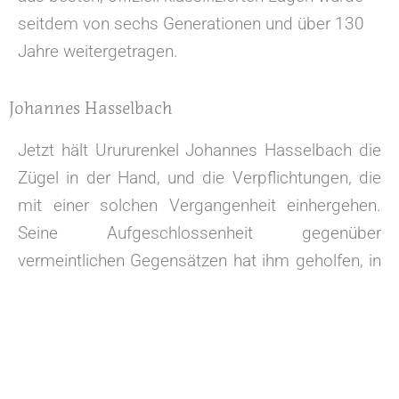
seitdem von sechs Generationen und über 130
Jahre weitergetragen.
Johannes Hasselbach
Jetzt hält Urururenkel Johannes Hasselbach die
Zügel in der Hand, und die Verpflichtungen, die
mit einer solchen Vergangenheit einhergehen.
Seine Aufgeschlossenheit gegenüber
vermeintlichen Gegensätzen hat ihm geholfen, in
diese Rolle hineinzuwachsen. Inspiriert und doch
analytisch. Bescheiden und doch ehrgeizig.
Traditionsbewußt und doch experimentierfreudig.
Und wie sein Vater Fritz Hasselbach vor ihm: in
Rheinhessen verwurzelt und doch freudig die